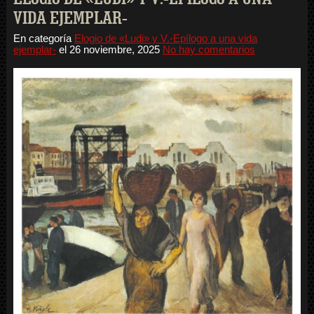
VIDA EJEMPLAR-
En categoría
Elogio de «Ludi» y V.-Epílogo a una vida
ejemplar-
el
26 noviembre, 2025
No hay comentarios