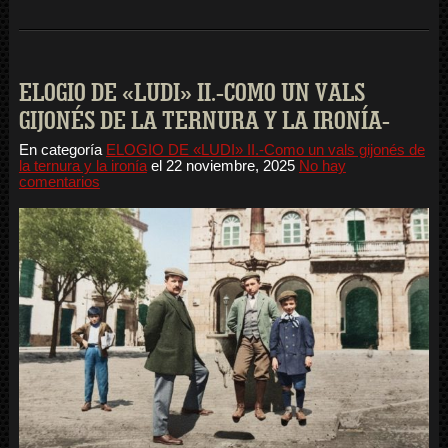
ELOGIO DE «LUDI» II.-COMO UN VALS
GIJONÉS DE LA TERNURA Y LA IRONÍA-
En categoría
ELOGIO DE «LUDI» II.-Como un vals gijonés de
la ternura y la ironía
el
22 noviembre, 2025
No hay
comentarios