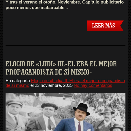
Y tras el verano el otoño. Noviembre. Capítulo publicitario
poco menos que inabarcable...
LEER MÁS
ELOGIO DE «LUDI» III.-EL ERA EL MEJOR
PROPAGANDISTA DE SÍ MISMO-
En categoría
Elogio de «Ludi» III. El era el mejor propagandista
de sí mismo
el
23 noviembre, 2025
No hay comentarios