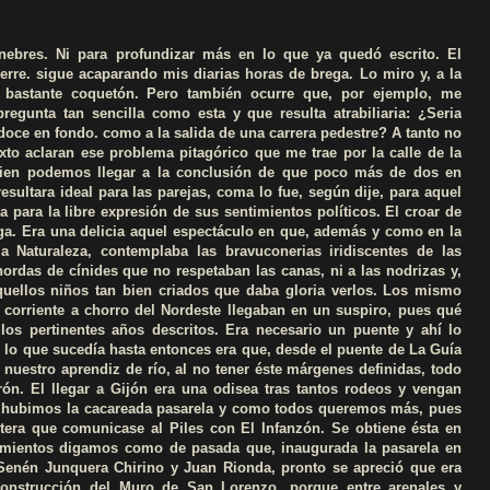
nebres. Ni para profundizar más en lo que ya quedó escrito. El
erre. sigue acaparando mis diarias horas de brega. Lo miro y, a la
e bastante coquetón. Pero también ocurre que, por ejemplo, me
regunta tan sencilla como esta y que resulta atrabiliaria: ¿Seria
 doce en fondo. como a la salida de una carrera pedestre? A tanto no
xto aclaran ese problema pitagórico que me trae por la calle de la
bien podemos llegar a la conclusión de que poco más de dos en
sultara ideal para las parejas, coma lo fue, según dije, para aquel
 para la libre expresión de sus sentimientos políticos. El croar de
iga. Era una delicia aquel espectáculo en que, además y como en la
la Naturaleza, contemplaba las bravuconerias iridiscentes de las
hordas de cínides que no respetaban las canas, ni a las nodrizas y,
quellos niños tan bien criados que daba gloria verlos. Los mismo
e corriente a chorro del Nordeste llegaban en un suspiro, pues qué
los pertinentes años descritos. Era necesario un puente y ahí lo
 lo que sucedía hasta entonces era que, desde el puente de La Guía
nuestro aprendiz de río, al no tener éste márgenes definidas, todo
ón. El llegar a Gijón era una odisea tras tantos rodeos y vengan
e hubimos la cacareada pasarela y como todos queremos más, pues
tera que comunicase al Piles con El Infanzón. Se obtiene ésta en
cimientos digamos como de pasada que, inaugurada la pasarela en
Senén Junquera Chirino y Juan Rionda, pronto se apreció que era
construcción del Muro de San Lorenzo, porque entre arenales y