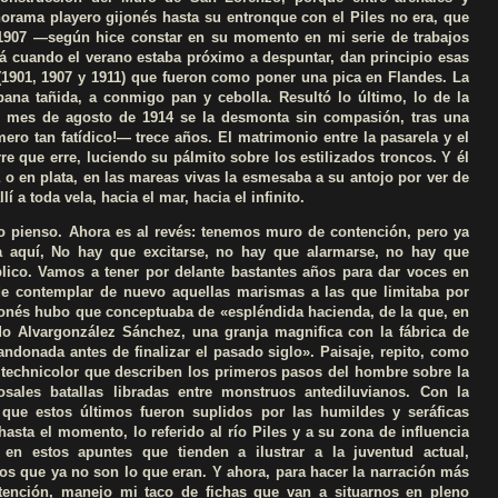
norama playero gijonés hasta su entronque con el Piles no era, que
1907 —según hice constar en su momento en mi serie de trabajos
 cuando el verano estaba próximo a despuntar, dan principio esas
 (1901, 1907 y 1911) que fueron como poner una pica en Flandes. La
pana tañida, a conmigo pan y cebolla. Resultó lo último, lo de la
l mes de agosto de 1914 se la desmonta sin compasión, tras una
ro tan fatídico!— trece años. El matrimonio entre la pasarela y el
rre que erre, luciendo su pálmito sobre los estilizados troncos. Y él
 o en plata, en las mareas vivas la esmesaba a su antojo por ver de
í a toda vela, hacia el mar, hacia el infinito.
o pienso. Ahora es al revés: tenemos muro de contención, pero ya
 aquí, No hay que excitarse, no hay que alarmarse, no hay que
íblico. Vamos a tener por delante bastantes años para dar voces en
de contemplar de nuevo aquellas marismas a las que limitaba por
ijonés hubo que conceptuaba de «espléndida hacienda, de la que, en
 Alvargonzález Sánchez, una granja magnifica con la fábrica de
ndonada antes de finalizar el pasado siglo». Paisaje, repito, como
 technicolor que describen los primeros pasos del hombre sobre la
osales batallas libradas entre monstruos antediluvianos. Con la
 que estos últimos fueron suplidos por las humildes y seráficas
 hasta el momento, lo referido al río Piles y a su zona de influencia
 en estos apuntes que tienden a ilustrar a la juventud actual,
s que ya no son lo que eran. Y ahora, para hacer la narración más
tención, manejo mi taco de fichas que van a situarnos en pleno