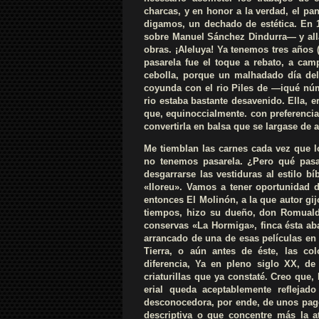
charcas, y en honor a la verdad, el pa
digamos, un dechado de estética. En 
sobre Manuel Sánchez Dindurra— y allá
obras. ¡Aleluya! Ya tenemos tres años
pasarela fue el toque a rebato, a cam
cebolla, porque un malhadado día de
coyunda con el rio Piles de —iqué núme
rio estaba bastante desavenido. Ella, e
que, equinoccialmente. con preferencia
convertirla en balsa que se largase de all
Me tiemblan las carnes cada vez que l
no tenemos pasarela. ¿Pero qué pasa
desgarrarse las vestiduras al estilo b
«Iloreu». Vamos a tener oportunidad 
entonces El Molinón, a la que autor g
tiempos, hizo su dueño, don Romualdo
conservas «La Hormiga», finca ésta aba
arrancado de una de esas películas en
Tierra, o aún antes de éste, las col
diferencia, Ya en pleno siglo XX, de
criaturillas que ya constaté. Creo que,
erial queda aceptablemente reflejado
desconocedora, por ende, de unos pago
descriptiva o que concentre más la a