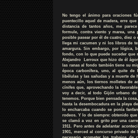
No tengo el ánimo para oraciones fú
puentecillo aquel de madera, erre que 
distancia de tantos años, me parec
formule, contra viento y marea, una p
posible pasear por él de cuatro, diez o
llega mi cacumen y ni los libros de te
amargura. Sin embargo, por lógica, 
fondo, con lo que puede suceder que re
Alejandro Lerroux que hizo de él ágora
las ranas al fondo también tiene su m
época carbonífera, uno, al quite de 
libélulas y las sañudas y a muerte de 
menos aún, los tiernos molletes de a
cínifes que, aprovechando la favorabl
voy a decir, al todo Gijón urbano de 
tenemos. Porque bien pensada la cosa,
hasta la desembocadura en la playa de 
lo encharcaba cuando se ponía fanfarr
rodeos. Y lo de siempre: obtenido qu
se clamó a voz en grito por una carre
1911. Pero antes de adelantar aconte
1901, merced al concurso privado de 
necesario acometer los trabajos de 