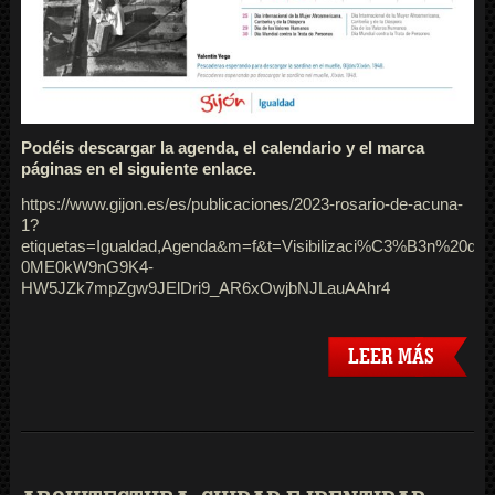
Podéis descargar la agenda, el calendario y el marca
páginas en el siguiente enlace.
https://www.gijon.es/es/publicaciones/2023-rosario-de-acuna-
1?
etiquetas=Igualdad,Agenda&m=f&t=Visibilizaci%C3%B3n%20d
0ME0kW9nG9K4-
HW5JZk7mpZgw9JElDri9_AR6xOwjbNJLauAAhr4
LEER MÁS