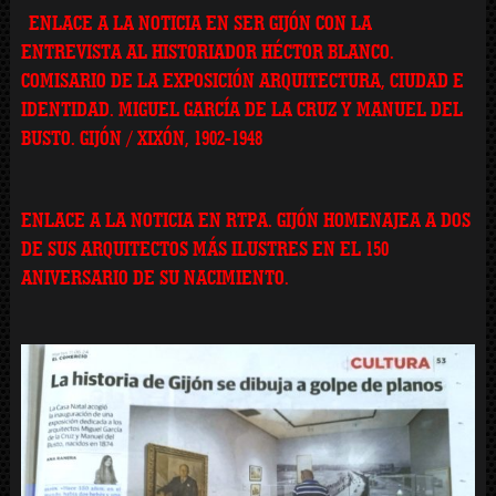
ENLACE A LA NOTICIA EN SER GIJÓN CON LA
ENTREVISTA AL HISTORIADOR HÉCTOR BLANCO.
COMISARIO DE LA EXPOSICIÓN ARQUITECTURA, CIUDAD E
IDENTIDAD. MIGUEL GARCÍA DE LA CRUZ Y MANUEL DEL
BUSTO. GIJÓN / XIXÓN, 1902-1948
ENLACE A LA NOTICIA EN RTPA. GIJÓN HOMENAJEA A DOS
DE SUS ARQUITECTOS MÁS ILUSTRES EN EL 150
ANIVERSARIO DE SU NACIMIENTO.