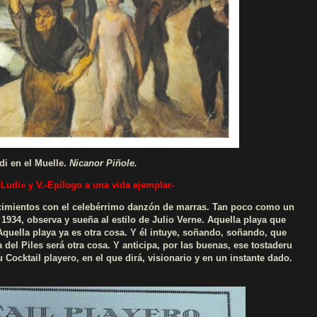
di en el Muelle.
Nicanor Piñole.
Ludi» y V.-Epílogo a una vida ejemplar-
cimientos con el celebérrimo danzón de marras. Tan poco como un
1934, observa y sueña al estilo de Julio Verne. Aquella playa que
 Aquella playa ya es otra cosa. Y él intuye, soñando, soñando, que
del Piles será otra cosa. Y anticipa, por las buenas, ese tostaderu
ocktail playero, en el que dirá, visionario y en un instante dado.