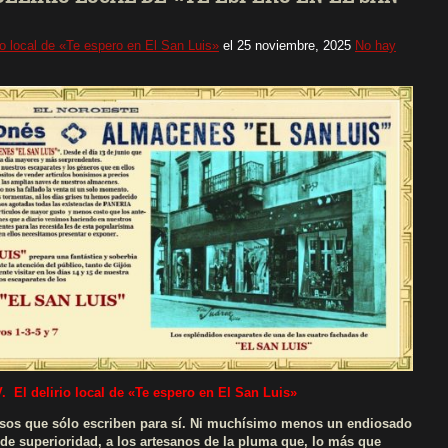
io local de «Te espero en El San Luis»
el
25 noviembre, 2025
No hay
V.
El delirio local de «Te espero en El San Luis»
 esos que sólo escriben para sí. Ni muchísimo menos un endiosado
 de superioridad, a los artesanos de la pluma que, lo más que