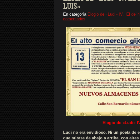
LUIS»
En categoría
Elogio de «Ludi» IV. El delir
comentarios
Elogio de «Ludi»
I
Ludi no era envidioso. Ni un poeta de
que mirase de abajo a arriba, con aires