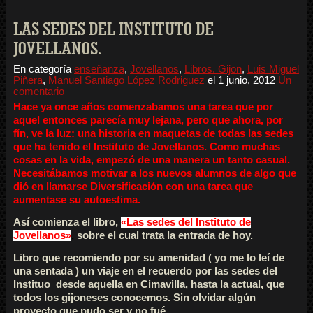
LAS SEDES DEL INSTITUTO DE
JOVELLANOS.
En categoría
enseñanza
,
Jovellanos
,
Libros. Gijon
,
Luis Miguel
Piñera
,
Manuel Santiago López Rodriguez
el
1 junio, 2012
Un
comentario
Hace ya once años comenzabamos una tarea que por
aquel entonces parecía muy lejana, pero que ahora, por
fín, ve la luz: una historia en maquetas de todas las sedes
que ha tenido el Instituto de Jovellanos. Como muchas
cosas en la vida, empezó de una manera un tanto casual.
Necesitábamos motivar a los nuevos alumnos de algo que
dió en llamarse Diversificación con una tarea que
aumentase su autoestima.
Así comienza el libro,
«Las sedes del Instituto de
Jovellanos»
,
sobre el cual trata la entrada de hoy.
Libro que recomiendo por su amenidad ( yo me lo leí de
una sentada ) un viaje en el recuerdo por las sedes del
Instituo desde aquella en Cimavilla, hasta la actual, que
todos los gijoneses conocemos. Sin olvidar algún
proyecto que pudo ser y no fué.