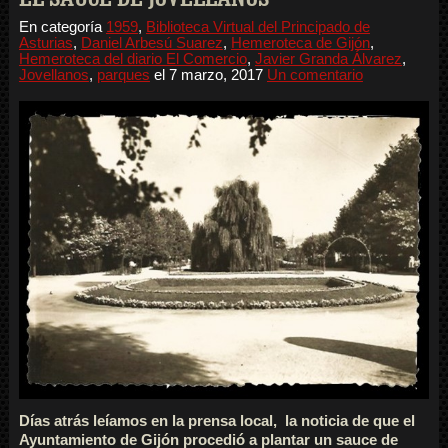
En categoría
1959
,
Biblioteca Virtual del Principado de
Asturias
,
Daniel Arbesú Suarez
,
Hemeroteca de Gijón
,
Hemeroteca del diario El Comercio
,
Javier Granda Álvarez
,
Jovellanos
,
parques
el
7 marzo, 2017
Un comentario
Días atrás leíamos en la prensa local, la noticia de que el
Ayuntamiento de Gijón procedió a plantar un sauce de