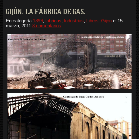
GIJÓN. LA FÁBRICA DE GAS.
En categoría
1899
,
fabricas
,
Industrias
,
Libros. Gijon
el
15
marzo, 2011
8 comentarios