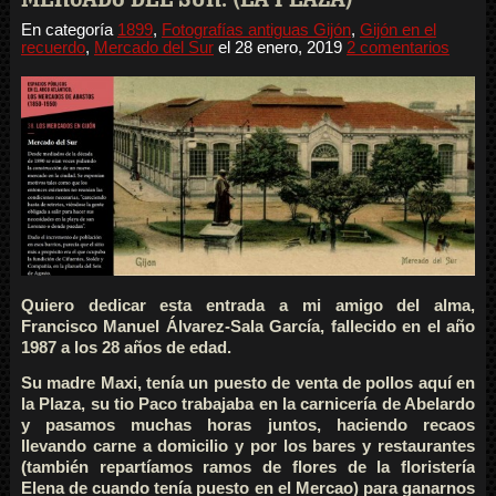
En categoría
1899
,
Fotografías antiguas Gijón
,
Gijón en el
recuerdo
,
Mercado del Sur
el
28 enero, 2019
2 comentarios
Quiero dedicar esta entrada a mi amigo del alma,
Francisco Manuel Álvarez-Sala García, fallecido en el año
1987 a los 28 años de edad.
Su madre Maxi, tenía un puesto de venta de pollos aquí en
la Plaza, su tio Paco trabajaba en la carnicería de Abelardo
y pasamos muchas horas juntos, haciendo recaos
llevando carne a domicilio y por los bares y restaurantes
(también repartíamos ramos de flores de la floristería
Elena de cuando tenía puesto en el Mercao) para ganarnos