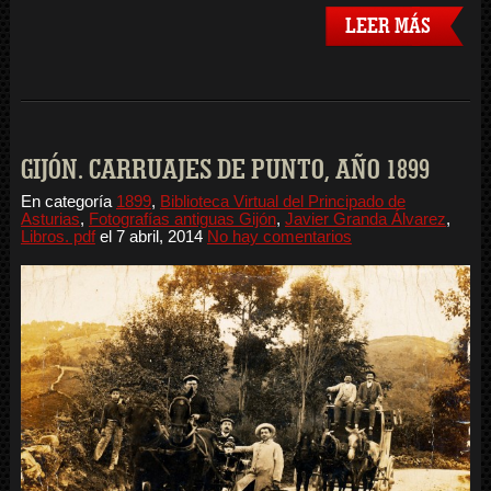
LEER MÁS
GIJÓN. CARRUAJES DE PUNTO, AÑO 1899
En categoría
1899
,
Biblioteca Virtual del Principado de
Asturias
,
Fotografías antiguas Gijón
,
Javier Granda Álvarez
,
Libros. pdf
el
7 abril, 2014
No hay comentarios