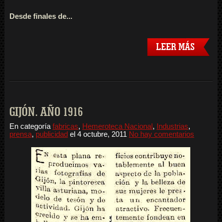
Desde finales de...
LEER MÁS
GIJÓN. AÑO 1916
En categoría
fabricas
,
Hemeroteca Nacional
,
Industrias
,
prensa
,
publicidad
el
4 octubre, 2011
No hay comentarios