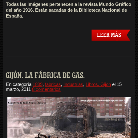
Todas las imágenes pertenecen a la revista Mundo Gráfico
del año 1916. Están sacadas de la Biblioteca Nacional de
España.
LEER MÁS
GIJÓN. LA FÁBRICA DE GAS.
En categoría
1899
,
fabricas
,
Industrias
,
Libros. Gijon
el
15
marzo, 2011
8 comentarios