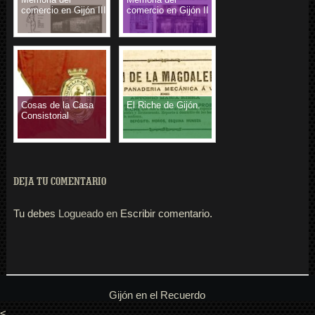
comercio en Gijón III
comercio en Gijón II
Cosas de la Casa
El Riche de Gijón.
Consistorial
DEJA TU COMENTARIO
Tu debes
Logueado en
Escribir comentario.
Gijón en el Recuerdo
<