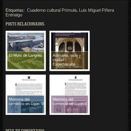
Etiquetas:
Cuaderno cultural Prímula
,
Luis Miguel Piñera
Entrialgo
POSTS RELACIONADOS:
El Muro de Langreo
Animales, ocio y
ciudad.
Espectáculos
populares con gallos
y otros animales en
Gijón
Memoria del
Memoria del
comercio en Gijón III
comercio en Gijón II