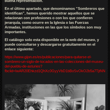
buena representación.
En el último apartado, que denominamos “Sombreros que
identifican”, hemos querido mostrar aquellos que se
relacionan con profesiones o con los que confieren
jerarquía, como ocurre en la Iglesia o las Fuerzas
Armadas, instituciones en las que los símbolos son muy
importantes.
El catálogo solo esta disponible en la web del museo, y
puede consultarse y descargarse gratuitamente en el
enlace siguiente:
https://www.gijon.es/es/publicaciones/para-quitarse-el-
sombrero-un-siglo-de-tocados-en-las-colecciones-del-museu-
del-pueblu-de-asturies?
fbclid=IwAR20Ehkzd1QhXc0GyyVbD1bBoSvOkO2b5a7TjtNNSl