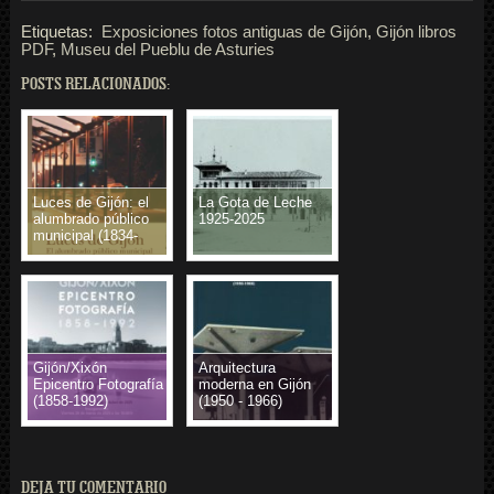
Etiquetas:
Exposiciones fotos antiguas de Gijón
,
Gijón libros
PDF
,
Museu del Pueblu de Asturies
POSTS RELACIONADOS:
Luces de Gijón: el
La Gota de Leche
alumbrado público
1925-2025
municipal (1834-
2010)
Gijón/Xixón
Arquitectura
Epicentro Fotografía
moderna en Gijón
(1858-1992)
(1950 - 1966)
DEJA TU COMENTARIO