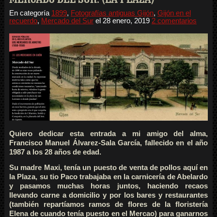
En categoría
1899
,
Fotografías antiguas Gijón
,
Gijón en el
recuerdo
,
Mercado del Sur
el
28 enero, 2019
2 comentarios
Quiero dedicar esta entrada a mi amigo del alma,
Francisco Manuel Álvarez-Sala García, fallecido en el año
1987 a los 28 años de edad.
Su madre Maxi, tenía un puesto de venta de pollos aquí en
la Plaza, su tio Paco trabajaba en la carnicería de Abelardo
y pasamos muchas horas juntos, haciendo recaos
llevando carne a domicilio y por los bares y restaurantes
(también repartíamos ramos de flores de la floristería
Elena de cuando tenía puesto en el Mercao) para ganarnos