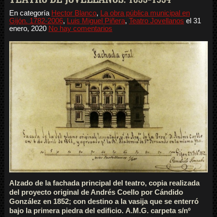
En categoría
Hector Blanco
,
La obra pública municipal en
Gijón. 1782-2006
,
Luis Miguel Piñera
,
Teatro Jovellanos
el
31
enero, 2020
No hay comentarios
Alzado de la fachada principal del teatro, copia realizada
del proyecto original de Andrés Coello por Cándido
González en 1852; con destino a la vasija que se enterró
bajo la primera piedra del edificio. A.M.G. carpeta s/nº