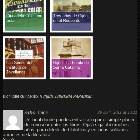
Ciudadela Celestino
Tres años de Gijón
Solar.
en el Recuerdo
Las Sedes del
Gijón . La Farola de
Instituto de
Santa Catalina
Jovellanos.
DE 4 COMENTARIOS A
GIJÓN. LIBRERÍA PARADISO.
rubo
Dice:
29 abril, 2011 at 13:11
Un local donde puedes entrar solo por el simple placer
de curiosear entre los libros. Ojalá siga ahí muchos
años, para deleite de bibliofilos y en locos solitarios
amantes de la literatura.
Salu2.