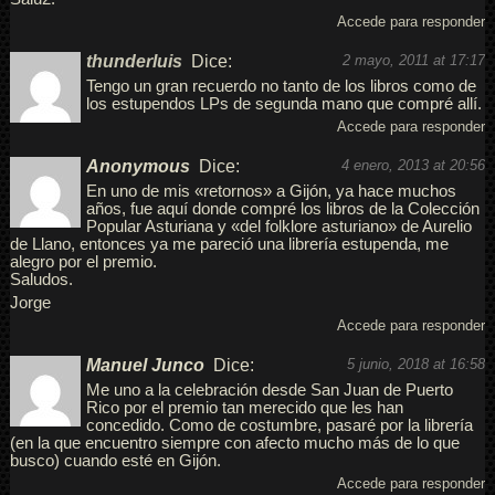
Accede para responder
thunderluis
Dice:
2 mayo, 2011 at 17:17
Tengo un gran recuerdo no tanto de los libros como de
los estupendos LPs de segunda mano que compré allí.
Accede para responder
Anonymous
Dice:
4 enero, 2013 at 20:56
En uno de mis «retornos» a Gijón, ya hace muchos
años, fue aquí donde compré los libros de la Colección
Popular Asturiana y «del folklore asturiano» de Aurelio
de Llano, entonces ya me pareció una librería estupenda, me
alegro por el premio.
Saludos.
Jorge
Accede para responder
Manuel Junco
Dice:
5 junio, 2018 at 16:58
Me uno a la celebración desde San Juan de Puerto
Rico por el premio tan merecido que les han
concedido. Como de costumbre, pasaré por la librería
(en la que encuentro siempre con afecto mucho más de lo que
busco) cuando esté en Gijón.
Accede para responder