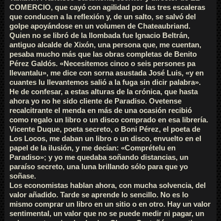
COMERCIO, que cayó con agilidad por las tres escaleras
que conducen a la reflexión y, de un salto, se salvó del
golpe apoyándose en un volumen de Chateaubriand.
Quien no se libró de la llombada fue Ignacio Beltrán,
antiguo alcalde de Xixón, una persona que, me cuentan,
pesaba mucho más que las obras completas de Benito
Pérez Galdós. «Necesitemos cinco o seis persones pa
llevantalu», me dice con sorna asustada José Luis, «y en
cuantes lu llevantemos salió a la fuga sin dicir palabra».
He de confesar, a estas alturas de la crónica, que hasta
ahora yo no he sido cliente de Paradiso. Ovetense
recalcitrante el menda en más de una ocasión recibió
como regalo un libro o un disco comprado en esa librería.
Vicente Duque, poeta secreto, o Boni Pérez, el poeta de
Los Locos, me daban un libro o un disco, envuelto en el
papel de la ilusión, y me decían: «Comprételu en
Paradiso»; y yo me quedaba soñando distancias, un
paraíso secreto, una luna brillando sólo para que yo
soñase.
Los economistas hablan ahora, con mucha solvencia, del
valor añadido. Tarde se aprende lo sencillo. No es lo
mismo comprar un libro en un sitio o en otro. Hay un valor
sentimental, un valor que no se puede medir ni pagar, un