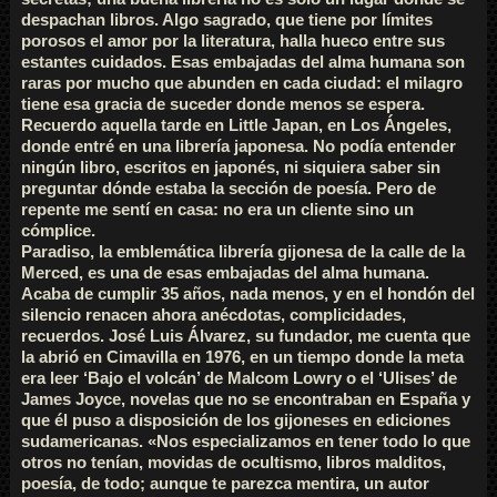
despachan libros. Algo sagrado, que tiene por límites
porosos el amor por la literatura, halla hueco entre sus
estantes cuidados. Esas embajadas del alma humana son
raras por mucho que abunden en cada ciudad: el milagro
tiene esa gracia de suceder donde menos se espera.
Recuerdo aquella tarde en Little Japan, en Los Ángeles,
donde entré en una librería japonesa. No podía entender
ningún libro, escritos en japonés, ni siquiera saber sin
preguntar dónde estaba la sección de poesía. Pero de
repente me sentí en casa: no era un cliente sino un
cómplice.
Paradiso, la emblemática librería gijonesa de la calle de la
Merced, es una de esas embajadas del alma humana.
Acaba de cumplir 35 años, nada menos, y en el hondón del
silencio renacen ahora anécdotas, complicidades,
recuerdos. José Luis Álvarez, su fundador, me cuenta que
la abrió en Cimavilla en 1976, en un tiempo donde la meta
era leer ‘Bajo el volcán’ de Malcom Lowry o el ‘Ulises’ de
James Joyce, novelas que no se encontraban en España y
que él puso a disposición de los gijoneses en ediciones
sudamericanas. «Nos especializamos en tener todo lo que
otros no tenían, movidas de ocultismo, libros malditos,
poesía, de todo; aunque te parezca mentira, un autor