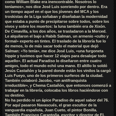
como William Blake era inencontrable. Nosotros lo
teníamos», nos dice José Luis sonriendo por dentro. Era
un tiempo aquel en el que los jóvenes del MCA y los
troskistas de la Liga soñaban y diseñaban la modernidad
que estaba a punto de precipitarse sobre todos, sobre los
vivos y sobre los muertos: la luna también era de Xixón.
De Cimavilla, a los dos años, se trasladaron a la Merced.
Le alquilaron el bajo a Habib Salman, un armenio «culto y
formal» experto en tintes. El traslado de la librería fue lo
de menos, lo de más sacar todo el material que dejó
Salman: «Yo tenía», me dice José Luis, «una furgoneta
hippie y tuvimos que hacer 12 viajes para desalojar todo
aquello». El actual Paradiso lo diseñaron entre cuatro
amigos, todo el mundo echó una mano. El altillo lo soldó
Jesús Castañón y la pared donde están los vinilos la cargó
Luis Fueyo, uno de los primeros surferos de la ciudad.
También colaboró Jacobo, «un antifranquista
irreductible», y Chema Castañón, que entonces comenzó a
trabajar en la librería, colocaba los libros haciéndose con
su destino.
No ha perdido ni un ápice Paradiso de aquel sabor del 76.
Por aquí pasaron Navascués, el gran escultor de la
vanguardia española, Juan Cueto, el pintor Bonilla.
También Francisco Carantoña, escritor y director de EL