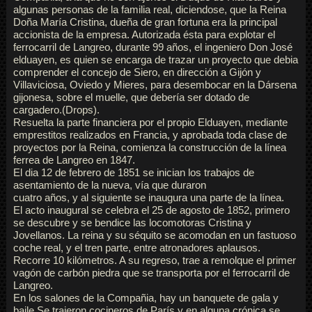
algunas personas de la familia real, diciendose, que la Reina
Doña María Cristina, dueña de gran fortuna era la principal
accionista de la empresa. Autorizada ésta para explotar el
ferrocarril de Langreo, durante 99 años, el ingeniero Don José
elduayen, es quien se encarga de trazar un proyecto que debia
comprender el concejo de Siero, en dirección a Gijón y
Villaviciosa, Oviedo y Mieres, para desembocar en la Dársena
gijonesa, sobre el muelle, que debería ser dotado de
cargadero.(Drops).
Resuelta la parte financiera por el propio Elduayen, mediante
emprestitos realizados en Francia, y aprobada toda clase de
proyectos por la Reina, comienza la construcción de la línea
ferrea de Langreo en 1847.
El dia 12 de febrero de 1851 se inician los trabajos de
asentamiento de la nueva, vía que duraron
cuatro años, y al siguiente se inaugura una parte de la línea.
El acto inaugural se celebra el 25 de agosto de 1852, primero
se descubre y se bendice las locomotoras Cristina y
Jovellanos. La reina y su séquito se acomodan en un fastuoso
coche real, y el tren parte, entre atronadores aplausos.
Recorre 10 kilómetros. A su regreso, trae a remolque el primer
vagón de carbón piedra que se transporta por el ferrocarril de
Langreo.
En los salones de la Compañia, hay un banquete de gala y
baile.Se trajeron cocineros de París y en alguna crónica se