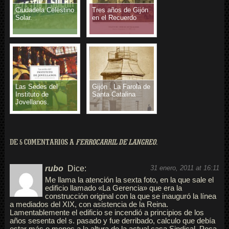
Ciudadela Celestino
Tres años de Gijón
Solar.
en el Recuerdo
Las Sedes del
Gijón . La Farola de
Instituto de
Santa Catalina
Jovellanos.
DE 5 COMENTARIOS A
FERROCARRIL DE LANGREO.
rubo
Dice:
31 enero, 2011 at 16:11
Me llama la atención la sexta foto, en la que sale el
edificio llamado «La Gerencia» que era la
construcción original con la que se inauguró la línea
a mediados del XIX, con asistencia de la Reina.
Lamentablemente el edificio se incendió a principios de los
años sesenta del s. pasado y fue derribado, calculo que debía