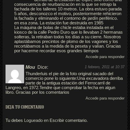
consecuencia de reurbanizacón en la que se retrajo la
fachada de los talleres 10 metros. La obra estuvo parada
5 años, desconozco el motivo, posteriormente rehicieron
la fachada y eliminando el contorno de jardín periférico.
en esa zona. La estación fue destruida en 1985
La máquina de bolas de chicle estaba instalada en el
kiosco de la calle Pedro Duro que lo llevaban 2 hermanas
solteras, la retiraban todos los días a su cierre. Nosotros
aplastábamos precintos de plomo de los vagones y los
recortábamos a la medida de la peseta y valían. Gracias
por hacerme recordar esos grandes tiempos
Accede para responder
Mou
Dice:
1 febrero, 2011 at 10:37
Thunderluis el pie de la foto original sacado del
comercio pone lo siguiente:Una excavadora derriba
parte de la antigua estación del Ferrocarril de
Langreo, en 1972.Tendre que comprobar la fecha en algun
libro. Gracias por los comentarios
Accede para responder
DEJA TU COMENTARIO
Tu debes
Logueado en
Escribir comentario.