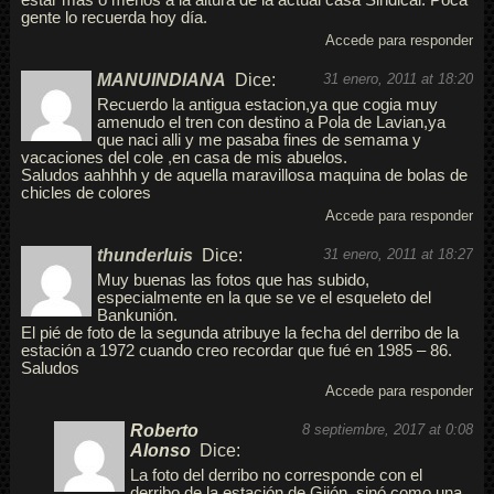
estar más o menos a la altura de la actual casa Sindical. Poca
gente lo recuerda hoy día.
Accede para responder
MANUINDIANA
Dice:
31 enero, 2011 at 18:20
Recuerdo la antigua estacion,ya que cogia muy
amenudo el tren con destino a Pola de Lavian,ya
que naci alli y me pasaba fines de semama y
vacaciones del cole ,en casa de mis abuelos.
Saludos aahhhh y de aquella maravillosa maquina de bolas de
chicles de colores
Accede para responder
thunderluis
Dice:
31 enero, 2011 at 18:27
Muy buenas las fotos que has subido,
especialmente en la que se ve el esqueleto del
Bankunión.
El pié de foto de la segunda atribuye la fecha del derribo de la
estación a 1972 cuando creo recordar que fué en 1985 – 86.
Saludos
Accede para responder
Roberto
8 septiembre, 2017 at 0:08
Alonso
Dice:
La foto del derribo no corresponde con el
derribo de la estación de Gijón, sinó como una