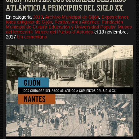
ATLÁNTICO A PRINCIPIOS DEL SIGLO XX.
En categoría
2013
,
Archivo Municipal de Gijón
,
Exposiciones
fotos antiguas de Gijón
,
Festival Arcu Atlánticu
,
Fundación
Municipal de Cultura Educación y Universidad Popular
,
Museo
del ferrocarril
,
Museu del Pueblu d´Asturies
el
18 noviembre,
2017
Un comentario