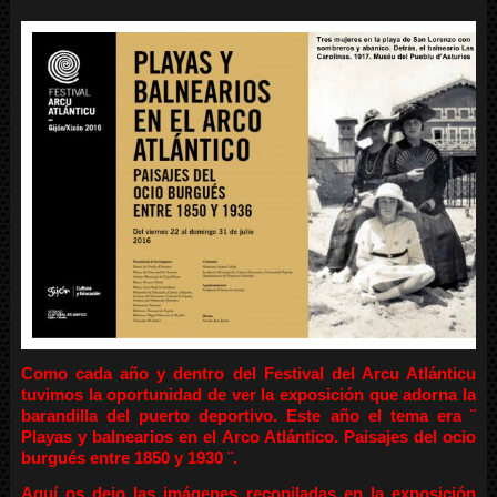
Como cada año y dentro del Festival del Arcu Atlánticu
tuvimos la oportunidad de ver la exposición que adorna la
barandilla del puerto deportivo. Este año el tema era ¨
Playas y balnearios en el Arco Atlántico. Paisajes del ocio
burgués entre 1850 y 1930 ¨.
Aquí os dejo las imágenes recopiladas en la exposición