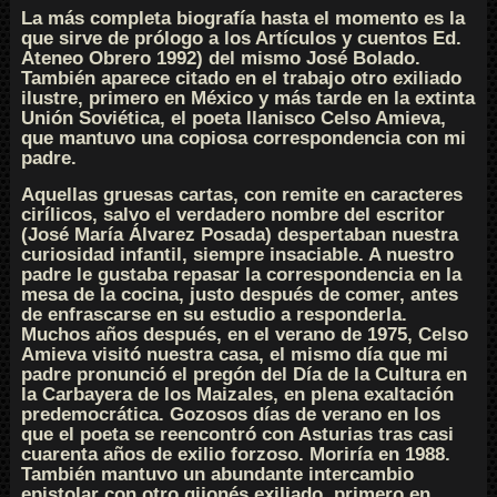
La más completa biografía hasta el momento es la
que sirve de prólogo a los Artículos y cuentos Ed.
Ateneo Obrero 1992) del mismo José Bolado.
También aparece citado en el trabajo otro exiliado
ilustre, primero en México y más tarde en la extinta
Unión Soviética, el poeta llanisco Celso Amieva,
que mantuvo una copiosa correspondencia con mi
padre.
Aquellas gruesas cartas, con remite en caracteres
cirílicos, salvo el verdadero nombre del escritor
(José María Álvarez Posada) despertaban nuestra
curiosidad infantil, siempre insaciable. A nuestro
padre le gustaba repasar la correspondencia en la
mesa de la cocina, justo después de comer, antes
de enfrascarse en su estudio a responderla.
Muchos años después, en el verano de 1975, Celso
Amieva visitó nuestra casa, el mismo día que mi
padre pronunció el pregón del Día de la Cultura en
la Carbayera de los Maizales, en plena exaltación
predemocrática. Gozosos días de verano en los
que el poeta se reencontró con Asturias tras casi
cuarenta años de exilio forzoso. Moriría en 1988.
También mantuvo un abundante intercambio
epistolar con otro gijonés exiliado, primero en