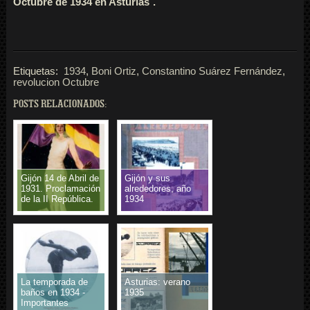
Octubre de 1934 en Asturias¨.
Etiquetas:
1934
,
Boni Ortiz
,
Constantino Suárez Fernández
,
revolucion Octubre
POSTS RELACIONADOS:
Gijón 14 de Abril de
Gijón y sus
1931. Proclamación
alrededores, año
de la II República.
1934
La temporada de
Asturias: verano
baños en 1934 -
1935
Importantes