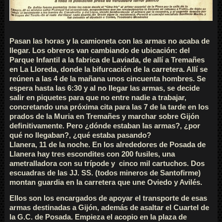
Pasan las horas y la camioneta con las armas no acaba de
llegar. Los obreros van cambiando de ubicación: del
Parque Infantil a la fabrica de Laviada, de allí a Tremañes
en La Lloreda, donde la bifurcación de la carretera. Allí se
reúnen a las 4 de la mañana unos cincuenta hombres. Se
espera hasta las 6:30 y al no llegar las armas, se decide
salir en piquetes para que no entre nadie a trabajar,
concretando una próxima cita para las 7 de la tarde en los
prados de la Muria en Tremañes y marchar sobre Gijón
definitivamente. Pero ¿dónde estaban las armas?, ¿por
qué no llegaban?, ¿qué estaba pasando?
Llanera, 11 de la noche. En los alrededores de Posada de
Llanera hay tres escondites con 200 fusiles, una
ametralladora con su trípode y cinco mil cartuchos. Dos
escuadras de las JJ. SS. (todos mineros de Santofirme)
montan guardia en la carretera que une Oviedo y Avilés.
Ellos son los encargados de apoyar el transporte de esas
armas destinadas a Gijón, además de asaltar el Cuartel de
la G.C. de Posada. Empieza el acopio en la plaza de