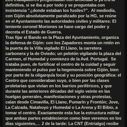
definitiva, si se iba a por todo y se preguntaba con
insistencia “¿donde estaban los fusiles?”. Al mediodía,
con Gijón absolutamente paralizado por la HG, se reúne
en el Ayuntamiento las autoridades civiles y militares: El
teniente coronel Moriones se hace cargo del poder y
decreta el Estado de Guerra.
Tras fijar el Bando en la Plaza del Ayuntamiento, organiza
la defensa de Gijón: con los Zapadores monta un retén en
la puerta de la Villa vigilado El Llano, la carretera
carbonera y la de Oviedo; un pelotón vigilando la plaza del
Carmen, el Humedal y comienzo de la Avd. Portugal. Se
trataba pues, de fortificar el centro de la cuidad y seguir
manteniendo el pulso por la hegemonía sobre Gijón, bien
por parte de la oligarquía local y su posición geográfica: el
Centro que consideraban suyo, o bien por las clases
proletarias que vivían en los barrios periféricos, y que
durante las anteriores décadas del siglo veinte en las
huelgas generales, manifestaciones y otras protestas,
caían desde Cimavilla, El Llano, Pumarín y Frontón; Jove,
La Calzada, Natahoyo y Humedal o La Arena y El Bibio, a
tomar el centro. Exactamente esta fue la estructura militar
que ambas partes establecieron como bien veremos en los
días siguientes,… 2 de la tarde: La CNT (Entrialgo) recibe