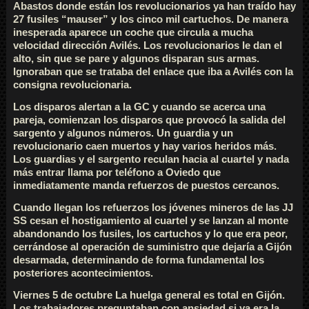
Abastos donde están los revolucionarios ya han traído hay
27 fusiles “mauser” y los cinco mil cartuchos. De manera
inesperada aparece un coche que circula a mucha
velocidad dirección Avilés. Los revolucionarios le dan el
alto, sin que se pare y algunos disparan sus armas.
Ignoraban que se trataba del enlace que iba a Avilés con la
consigna revolucionaria.
Los disparos alertan a la GC y cuando se acerca una
pareja, comienzan los disparos que provocó la salida del
sargento y algunos números. Un guardia y un
revolucionario caen muertos y hay varios heridos más.
Los guardias y el sargento reculan hacia al cuartel y nada
más entrar llama por teléfono a Oviedo que
inmediatamente manda refuerzos de puestos cercanos.
Cuando llegan los refuerzos los jóvenes mineros de las JJ
SS cesan el hostigamiento al cuartel y se lanzan al monte
abandonando los fusiles, los cartuchos y lo que era peor,
cerrándose al operación de suministro que dejaría a Gijón
desarmada, determinando de forma fundamental los
posteriores acontecimientos.
Viernes 5 de octubre La huelga general es total en Gijón.
Los trabajadores preguntaban con ansiedad si ya era la