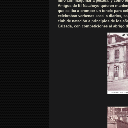
limó con maquinaria pesada, y cómo en
Amigos de El Natahoyo quieren mantene
que se iba a «romper un tonel» para ce
celebraban verbenas «casi a diario», s
club de natación a principios de los añ
Calzada, con competiciones al abrigo d