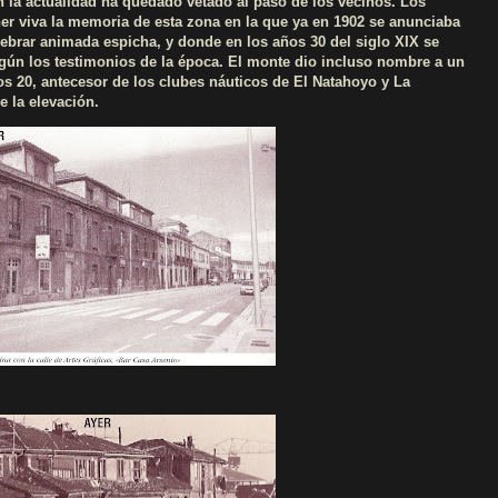
 la actualidad ha quedado vetado al paso de los vecinos. Los
r viva la memoria de esta zona en la que ya en 1902 se anunciaba
lebrar animada espicha, y donde en los años 30 del siglo XIX se
egún los testimonios de la época. El monte dio incluso nombre a un
os 20, antecesor de los clubes náuticos de El Natahoyo y La
e la elevación.