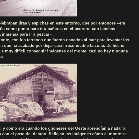
lebraban jiras y espichas en este entorno, que por entonces «era
ña como punto para ir a bañarse en el pedrero, con lanchas
 inmensa para ir a pescar».
nte, con los terrenos que fueron ganados al mar para levantar los
ión que ha acabado por dejar casi irreconocible la zona. De hecho,
«fue muy difícil conseguir imágenes del monte, casi no hay ninguna
s».
tal y como era cuando los gijoneses del Oeste aprendían a nadar a
o con el paso del tiempo. Reflejan las imágenes cómo el monte se