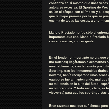
confianza en sí mismo que unas veces r
antojarse excesiva. El Sporting de Prec
salían al césped con el ímpetu y el de
que la mejor premisa por la que se pued
encima de todas las cosas, a uno mism
Manolo Preciado no fue sólo el entren
importante que eso. Manolo Preciado fu
con su carácter, con su gente
En el fondo, lo importante no era que 
(no muchas) llegáramos a acostarnos 
invariablemente, con la remota posibili
Sporting, tras los innumerables titube
noventa, había recuperado unas señas d
equipo se fuera manteniendo, mal que b
su militancia en la élite del fútbol es
incomprendida. Y todo eso, claro, se lo
viceversa) para que los sportinguistas
Eran razones más que suficientes para q