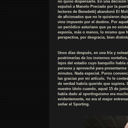
no quiso dispensarle. En una decisión t
expulsó a Manolo Preciado por la puerta
lectores de Benedetti) abandonó El Mol
de aficionados que no le quisieron deja
vino impuesto por el destino. Por aquel
un periódico asturiano que ya no existe 
exponía, más o menos, lo mismo que h
perspectiva, por desgracia, bien distint
Unos días después, en una fría y sole
postrimerías de los inviernos norteños
lejos del estadio cuyo banquillo había
persona y aproveché para presentarme 
minutos. Nada especial. Puros conven
las gracias por mi artículo. Yo le cont
de verdad habría querido que supiera. Q
nuestro ídolo cuando, aquel 15 de junio
había dado al sportinguismo era mucho
evidentemente, no era el mejor entrena
soñar el Sporting.