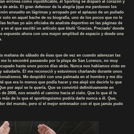
an errónea como injustificable, el Sporting se disparó al corazón y
 de atrás. El gran defensor de la alegría (que me perdonen los
inón envuelto en lágrimas y arropado por el aplauso de un puñado
r solo en aquel bache de su biografía, uno de los pocos que no le
las fechas yo aún oficiaba de analista deportivo en las páginas de
y en el que escribí un artículo que titulé ‘Gracias, Preciado’ donde
e expuesto ahora con una mayor amplitud de espacio y desde una
a.
ada mañana de sábado de ésas que de vez en cuando aderezan las
, me lo encontré paseando por la playa de San Lorenzo, no muy
 ocupado hasta unos pocos días atrás. Nunca nos habíamos visto en
y saludarle. Él me reconoció y estuvimos charlando durante unos
cionalismos. Me despidió con una palmada en el hombro y me dio
esté que era lo menos que podía hacer y me alejé sin decirle lo que
ue por aquí se le quería. Que se convirtió definitivamente en
 de 2008, nos enseñó el camino hacia el cielo. Que lo que él le
 más de lo que el sportinguismo podría darle nunca a él. Que,
dor del mundo, pero sí el mejor entrenador con el que jamás pudo