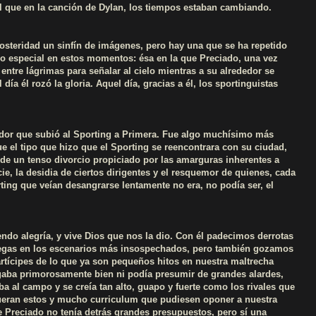
 que en la canción de Dylan, los tiempos estaban cambiando.
posteridad un sinfín de imágenes, pero hay una que se ha repetido
do especial en estos momentos: ésa en la que Preciado, una vez
 entre lágrimas para señalar al cielo mientras a su alrededor se
día él rozó la gloria. Aquel día, gracias a él, los sportinguistas
ador que subió al Sporting a Primera. Fue algo muchísimo más
e el tipo que hizo que el Sporting se reencontrara con su ciudad,
 de un tenso divorcio propiciado por las amarguras inherentes a
cie, la desidia de ciertos dirigentes y el resquemor de quienes, cada
ting que veían desangrarse lentamente no era, no podía ser, el
ndo alegría, y vive Dios que nos la dio. Con él padecimos derrotas
iegas en los escenarios más insospechados, pero también gozamos
artícipes de lo que ya son pequeños hitos en nuestra maltrecha
ugaba primorosamente bien ni podía presumir de grandes alardes,
ba al campo y se creía tan alto, guapo y fuerte como los rivales que
fueran estos y mucho curriculum que pudiesen oponer a nuestra
e Preciado no tenía detrás grandes presupuestos, pero sí una