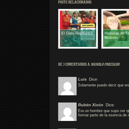
POSTS RELACIONADOS:
El Cielo Rojiblanco.
Historias de El
Molinón
DE 3 COMENTARIOS A
MANOLO PRECIADO
Luis
Dice:
Solamente puedo decir que era
Rubén Xixón
Dice:
Era un hombre que supo ser que
formar parte de la esencia de