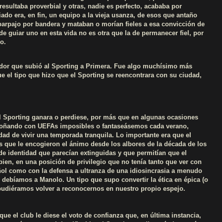
esultaba proverbial y otras, nadie es perfecto, acababa por
iado era, en fin, un equipo a la vieja usanza, de esos que antaño
sparpajo por bandera y mataban o morían fieles a esa convicción de
e guiar uno en esta vida no es otra que la de permanecer fiel, por
o.
ador que subió al Sporting a Primera. Fue algo muchísimo más
e el tipo que hizo que el Sporting se reencontrara con su ciudad,
el Sporting ganara o perdiese, por más que en algunas ocasiones
soñando con UEFAs imposibles o fantaseásemos cada verano,
dad de vivir una temporada tranquila. Lo importante era que el
os que le encogieron el ánimo desde los albores de la década de los
e identidad que parecían extinguidas y que permitían que el
ien, en una posición de privilegio que no tenía tanto que ver con
pañol como con la defensa a ultranza de una idiosincrasia a menudo
 debíamos a Manolo. Un tipo que supo convertir la ética en épica (o
 pudiéramos volver a reconocernos en nuestro propio espejo.
ue el club le diese el voto de confianza que, en última instancia,