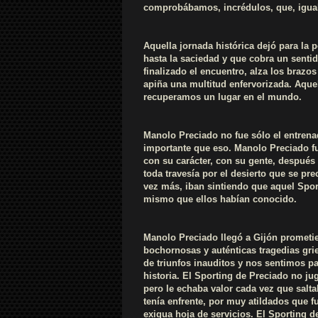
comprobábamos, incrédulos, que, igual
Aquella jornada histórica dejó para la 
hasta la saciedad y que cobra un senti
finalizado el encuentro, alza los brazos
apiña una multitud enfervorizada. Aquel 
recuperamos un lugar en el mundo.
Manolo Preciado no fue sólo el entren
importante que eso. Manolo Preciado fu
con su carácter, con su gente, después
toda travesía por el desierto que se pre
vez más, iban sintiendo que aquel Spor
mismo que ellos habían conocido.
Manolo Preciado llegó a Gijón prometie
bochornosas y auténticas tragedias gr
de triunfos inauditos y nos sentimos p
historia. El Sporting de Preciado no j
pero le echaba valor cada vez que salta
tenía enfrente, por muy atildados que 
exigua hoja de servicios. El Sporting d