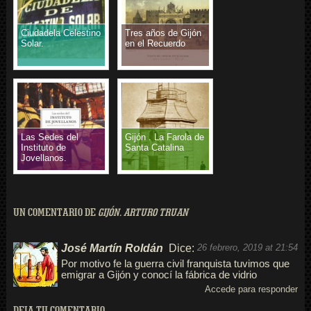
Ciudadela Celestino
Tres años de Gijón
Solar.
en el Recuerdo
Las Sedes del
Gijón . La Farola de
Instituto de
Santa Catalina
Jovellanos.
UN COMENTARIO DE
GIJÓN. ARTURO TRUAN
José Martín Roldán
Dice:
26 febrero, 2019 at 21:54
Por motivo fe la guerra civil franquista tuvimos que
emigrar a Gijón y conocí la fábrica de vidrio
Accede para responder
DEJA TU COMENTARIO