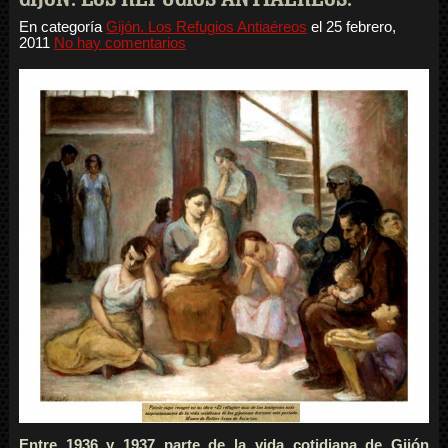
En categoría
Gijón. Los Refugios Antiaéreos
el
25 febrero,
2011
No hay comentarios
Entre 1936 y 1937 parte de la vida cotidiana de Gijón