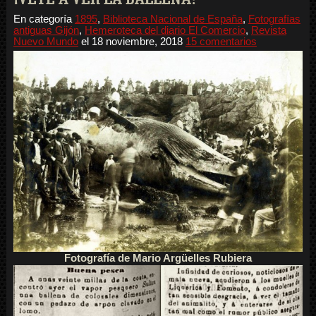
En categoría
1895
,
Biblioteca Nacional de España
,
Fotografías
antiguas Gijón
,
Hemeroteca del diario El Comercio
,
Revista
Nuevo Mundo
el
18 noviembre, 2018
15 comentarios
Fotografía de Mario Argüelles Rubiera