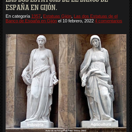
ESPAÑA EN GIJÓN.
En categoría
1957
,
Estatuas Gijón
,
Las dos Estatuas de el
Banco de España en Gijón
el
10 febrero, 2022
4 comentarios