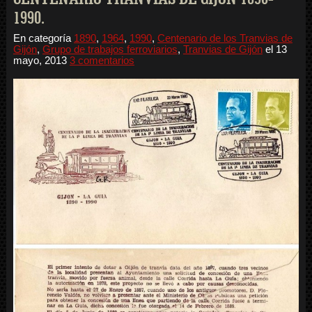
1990.
En categoría
1890
,
1964
,
1990
,
Centenario de los Tranvias de
Gijón
,
Grupo de trabajos ferroviarios
,
Tranvias de Gijón
el
13
mayo, 2013
3 comentarios