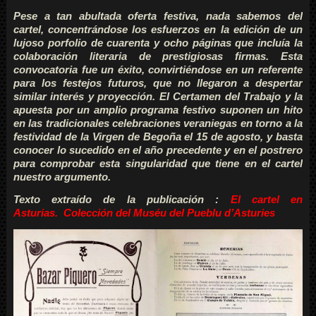
Pese a tan
abultada oferta festiva, nada sabemos del
cartel, concentrándose los esfuerzos en la edición de un
lujoso porfolio de cuarenta y ocho páginas que incluía la
colaboración literaria de
prestigiosas firmas.
Esta
convocatoria fue un éxito, convirtiéndose en un referente
para los festejos futuros, que no llegaron a despertar
similar interés y proyección.
El Certamen del Trabajo y la
apuesta por un amplio programa festivo suponen un hito
en las tradicionales celebraciones veraniegas en torno a la
festividad de la Virgen de Begoña el 15 de
agosto, y basta
conocer lo sucedido en el año precedente y en el postrero
para comprobar esta singularidad que tiene en el cartel
nuestro argumento.
Texto extraído de la publicación :
El cartel
en
Asturias.
Colección del
Muséu del Pueblu d’Asturies