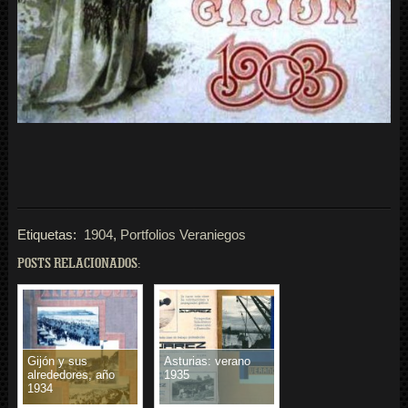
Etiquetas:
1904
,
Portfolios Veraniegos
POSTS RELACIONADOS:
Gijón y sus
Asturias: verano
alrededores, año
1935
1934