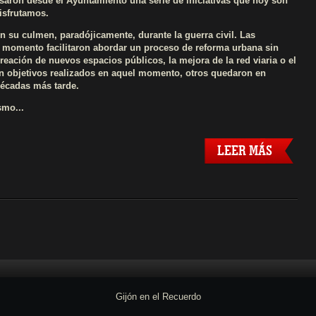
saron desde el Ayuntamiento una serie de iniciativas que hoy son
disfrutamos.
 su culmen, paradójicamente, durante la guerra civil. Las
l momento facilitaron abordar un proceso de reforma urbana sin
reación de nuevos espacios públicos, la mejora de la red viaria o el
on objetivos realizados en aquel momento, otros quedaron en
décadas más tarde.
smo...
LEER MÁS
Gijón en el Recuerdo