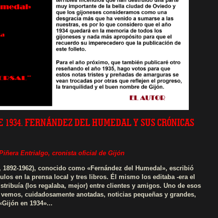
E 1934. FERNÁNDEZ DEL HUMEDAL Y SUS CRÓNICAS
Piñera Entrialgo,
cronista oficial de Gijón
 1892-1962), conocido como «Fernández del Humedal», escribió
los en la prensa local y tres libros. Él mismo los editaba -era el
istribuía (los regalaba, mejor) entre clientes y amigos. Uno de esos
de vemos, cuidadosamente anotadas, noticias pequeñas y grandes,
«Gijón en 1934»...